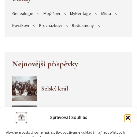
Genealogie
Mojžíšovi
MyHeritage
Místa
Novákovi
Procházkovi
Rodokmeny
Nejnovější příspěvky
Selský král
Toleranční modlitebna v
Spravovat Souhlas
Libenicích
Abychom poskytli co nejlepší služby, používáme k ukládání a/nebo přístupu k