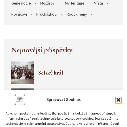
Genealogie
Mojžíšovi
MyHeritage
Místa
Novákovi
Procházkovi
Rodokmeny
Nejnovější příspěvky
Selský král
Toleranční modlitebna v
Spravovat Souhlas
Libenicích
Abychom poskytli co nejlepší služby, používáme k ukládání a/nebo přístupu k
informacím o zařízení, technologie jako jsou soubory cookies. Souhlas s těmito
technologiemi nám umožní zpracovávat údaje, jako je chování při procházení
Okolí mlýna Rabštejnky