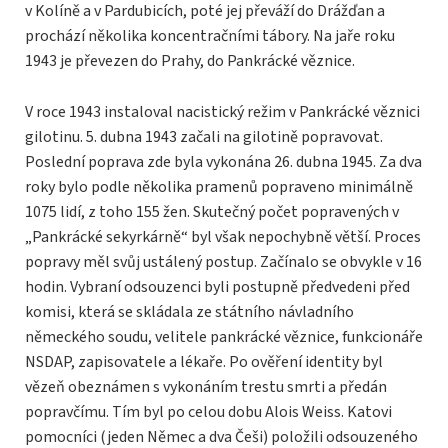
v Kolíně a v Pardubicích, poté jej převáží do Drážďan a
prochází několika koncentračními tábory. Na jaře roku
1943 je převezen do Prahy, do Pankrácké věznice.
V roce 1943 instaloval nacistický režim v Pankrácké věznici
gilotinu. 5. dubna 1943 začali na gilotině popravovat.
Poslední poprava zde byla vykonána 26. dubna 1945. Za dva
roky bylo podle několika pramenů popraveno minimálně
1075 lidí, z toho 155 žen. Skutečný počet popravených v
„Pankrácké sekyrkárně“ byl však nepochybně větší. Proces
popravy měl svůj ustálený postup. Začínalo se obvykle v 16
hodin. Vybraní odsouzenci byli postupně předvedeni před
komisi, která se skládala ze státního návladního
německého soudu, velitele pankrácké věznice, funkcionáře
NSDAP, zapisovatele a lékaře. Po ověření identity byl
vězeň obeznámen s vykonáním trestu smrti a předán
popravčímu. Tím byl po celou dobu Alois Weiss. Katovi
pomocníci (jeden Němec a dva Češi) položili odsouzeného