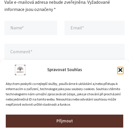
Vaše e-mailová adresa nebude zveřejněna.
Vyžadované
informace jsou označeny
*
Spravovat Souhlas
Abychom poskytli co nejlepší služby, používáme k ukládání a/nebo přístupu k
informacím o zařízení, technologie jako jsou soubory cookies. Souhlas s těmito
technologiemi nám umožní zpracovávat údaje, jako je chování při procházení
nebo jedinečná ID na tomto webu. Nesouhlas nebo odvolání souhlasu může
nepříznivě ovlivnit určité vlastnosti a funkce.
Příjmout