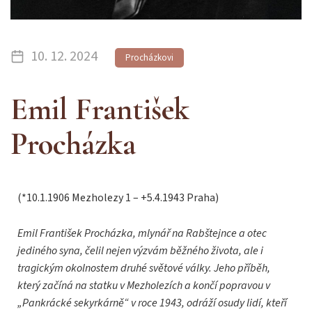
10. 12. 2024
Procházkovi
Emil František
Procházka
(*10.1.1906 Mezholezy 1 – +5.4.1943 Praha)
Emil František Procházka, mlynář na Rabštejnce a otec
jediného syna, čelil nejen výzvám běžného života, ale i
tragickým okolnostem druhé světové války. Jeho příběh,
který začíná na statku v Mezholezích a končí popravou v
„Pankrácké sekyrkárně“ v roce 1943, odráží osudy lidí, kteří