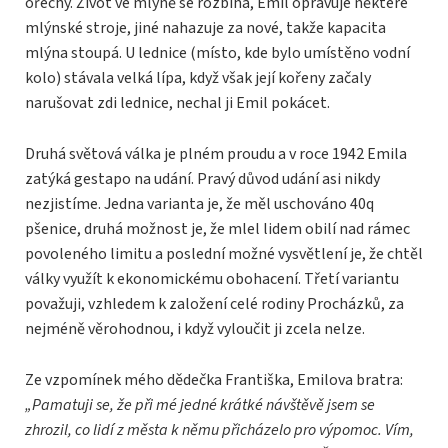
ořechy. Život ve mlýně se rozbíhá, Emil opravuje některé
mlýnské stroje, jiné nahazuje za nové, takže kapacita
mlýna stoupá. U lednice (místo, kde bylo umístěno vodní
kolo) stávala velká lípa, když však její kořeny začaly
narušovat zdi lednice, nechal ji Emil pokácet.
Druhá světová válka je plném proudu a v roce 1942 Emila
zatýká gestapo na udání. Pravý důvod udání asi nikdy
nezjistíme. Jedna varianta je, že měl uschováno 40q
pšenice, druhá možnost je, že mlel lidem obilí nad rámec
povoleného limitu a poslední možné vysvětlení je, že chtěl
války využít k ekonomickému obohacení. Třetí variantu
považuji, vzhledem k založení celé rodiny Procházků, za
nejméně věrohodnou, i když vyloučit ji zcela nelze.
Ze vzpomínek mého dědečka Františka, Emilova bratra:
„Pamatuji se, že při mé jedné krátké návštěvě jsem se
zhrozil, co lidí z města k němu přicházelo pro výpomoc. Vím,