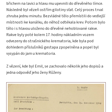
břichem na lavici a hlavu mu upevnili do dřevěného límce.
Následně byl vězeň ostřím gilotiny sťat. Celý proces trval
zhruba jednu minutu. Bezvládné tělo přemístili do vedlejší
místnosti ke kanálku, do něhož odtékala krev. Potom bylo
tělo i s hlavou uloženo do dřevěné nehoblované rakve.
Rakve byly poté kolem 17. hodiny nákladním vozem
odvezeny do strašnického krematoria, kde byla pod
dohledem příslušníků gestapa zpopelněna a popel byl
vysypán do jam u krematoria.
Z vězení, kde byl Emil, se zachovalo několik jeho dopisů a
jedna odpověď jeho ženy Růženy.