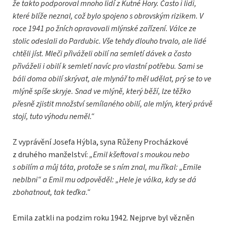
že takto podporoval mnoho lidí z Kutné Hory. Často i lidi,
které blíže neznal, což bylo spojeno s obrovským rizikem. V
roce 1941 po žních opravovali mlýnské zařízení. Válce ze
stolic odeslali do Pardubic. Vše tehdy dlouho trvalo, ale lidé
chtěli jíst. Mleči přiváželi obilí na semletí dávek a často
přiváželi i obilí k semletí navíc pro vlastní potřebu. Sami se
báli doma obilí skrývat, ale mlynář to měl udělat, prý se to ve
mlýně spíše skryje. Snad ve mlýně, který běží, lze těžko
přesně zjistit množství semílaného obilí, ale mlýn, který právě
stojí, tuto výhodu neměl.“
Z vyprávění Josefa Hýbla, syna Růženy Procházkové
z druhého manželství:
„Emil kšeftoval s moukou nebo
s obilím a můj táta, protože se s ním znal, mu říkal: „Emile
neblbni“ a Emil mu odpověděl: „Hele je válka, kdy se dá
zbohatnout, tak teďka.“
Emila zatkli na podzim roku 1942. Nejprve byl vězněn