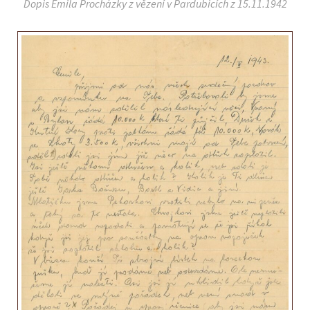
Dopis Emila Procházky z vězení v Pardubicích z 15.11.1942