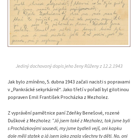
Jediný dochovaný dopis jeho ženy Růženy z 12.2.1943
Jak bylo zmíněno, 5. dubna 1943 začali nacisti s popravami
v „Pankrácké sekyrkárně“. Jako třetí v pořadí byl gilotinou
popraven Emil František Procházka z Mezholez.
Z vyprávění pamětnice paní Zdeňky Benešové, rozené
Duškové z Mezholez:
“Já jsem také z Mezholez, tak jsme byli
s Procházkovými sousedi, my jsme bydleli vejš, oni kapku
dole měli statek a já jsem jako znala všechny ty děti. No, oni