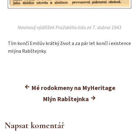
Novinový výstřižek Pražského listu ze 7. dubna 1943
Tím končí Emilův krátký život a za pár let končí i existence
mlýna Rabštejnky.
Mé rodokmeny na MyHeritage
Mlýn Rabštejnka
Napsat komentář