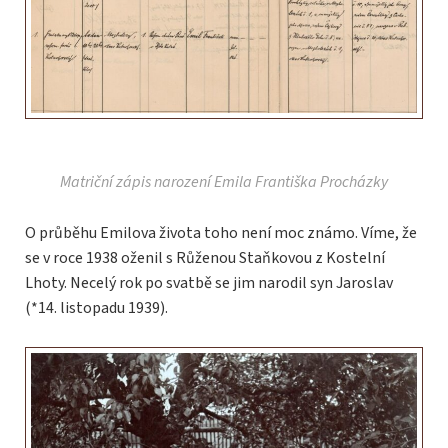
Matriční zápis narození Emila Františka Procházky
O průběhu Emilova života toho není moc známo. Víme, že
se v roce 1938 oženil s Růženou Staňkovou z Kostelní
Lhoty. Necelý rok po svatbě se jim narodil syn Jaroslav
(*14. listopadu 1939).