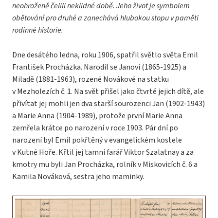
neohroženě čelili neklidné době. Jeho život je symbolem
obětování pro druhé a zanechává hlubokou stopu v paměti
rodinné historie.
Dne desátého ledna, roku 1906, spatřil světlo světa Emil
František Procházka. Narodil se Janovi (1865-1925) a
Miladě (1881-1963), rozené Novákové na statku
v Mezholezích č. 1. Na svět přišel jako čtvrté jejich dítě, ale
přivítat jej mohli jen dva starší sourozenci Jan (1902-1943)
a Marie Anna (1904-1989), protože první Marie Anna
zemřela krátce po narození v roce 1903. Pár dní po
narození byl Emil pokřtěný v evangelickém kostele
v Kutné Hoře. Křtil jej tamní farář Viktor Szalatnay a za
kmotry mu byli Jan Procházka, rolník v Miskovicích č. 6 a
Kamila Nováková, sestra jeho maminky.