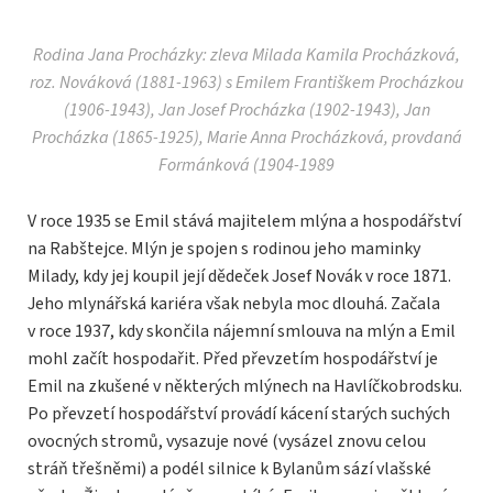
Rodina Jana Procházky: zleva Milada Kamila Procházková,
roz. Nováková (1881-1963) s Emilem Františkem Procházkou
(1906-1943), Jan Josef Procházka (1902-1943), Jan
Procházka (1865-1925), Marie Anna Procházková, provdaná
Formánková (1904-1989
V roce 1935 se Emil stává majitelem mlýna a hospodářství
na Rabštejce. Mlýn je spojen s rodinou jeho maminky
Milady, kdy jej koupil její dědeček Josef Novák v roce 1871.
Jeho mlynářská kariéra však nebyla moc dlouhá. Začala
v roce 1937, kdy skončila nájemní smlouva na mlýn a Emil
mohl začít hospodařit. Před převzetím hospodářství je
Emil na zkušené v některých mlýnech na Havlíčkobrodsku.
Po převzetí hospodářství provádí kácení starých suchých
ovocných stromů, vysazuje nové (vysázel znovu celou
stráň třešněmi) a podél silnice k Bylanům sází vlašské